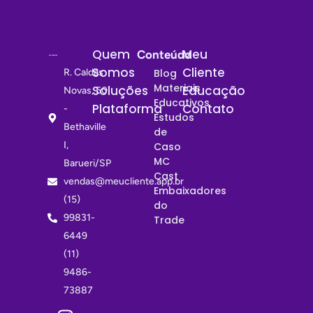
Quem
Meu
Conteúdo
Somos
Cliente
R. Caldas
Blog
Materiais
Soluções
Educação
Novas, 50
Educativos
Plataforma
Contato
-
Estudos
Bethaville
de
I,
Caso
MC
Barueri/SP
Cast
vendas@meucliente.app.br
Embaixadores
(15)
do
99831-
Trade
6449
(11)
9486-
73887